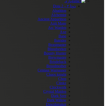
بازی
دوتا ۲ – Dota 2
Abaddon
Alchemist
Ancient Apparition
Anti Mage
Arc Warden
Axe
Bane
Batrider
Beastmaster
Bloodseeker
Bounty Hunter
Brewmaster
Bristleback
Broodmother
Centaur Warrunner
Chaos knight
Chen
Clinkz
Clockwerk
Crystal Maiden
Dark Seer
Dark Willow
Dawnbreaker