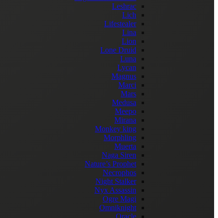
Leshrac
Lich
Lifestealer
Lina
Lion
Lone Druid
Luna
Lycan
Magnus
Marci
Mars
Medusa
Meepo
Mirana
Monkey king
Morphling
Muerta
Naga Siren
Nature’s Prophet
Necrophos
Night Stalker
Nyx Assassin
Ogre Magi
Omniknight
Oracle