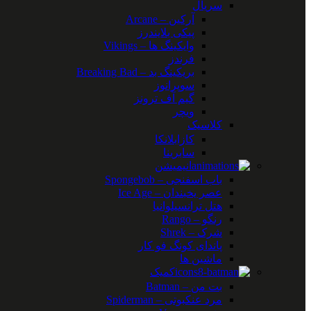
سریال
آرکین – Arcane
پیکی بلایندرز
وایکینگ ها – Vikings
فرندز
بریکینگ بد – Breaking Bad
سوپرانوز
گیم آف ترونز
ویچر
کلاسیک
کازابلانکا
سابرینا
انیمیشن
باب اسفنجی – Spongebob
عصر یخبندان – Ice Age
هتل ترانسیلوانیا
رنگو – Rango
شرک – Shrek
پاندای کونگ فو کار
ماشین ها
کمیک
بت من – Batman
مرد عنکبوتی – Spiderman