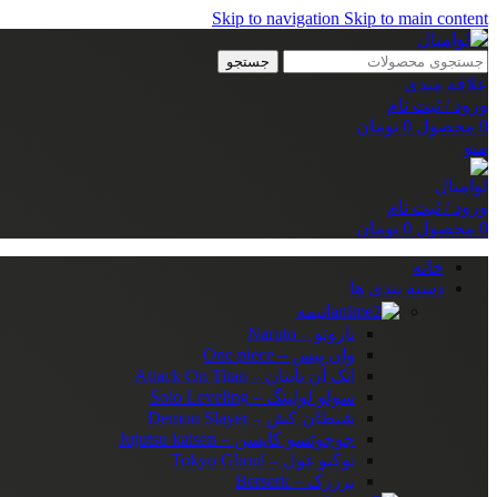
Skip to navigation
Skip to main content
جستجو
علاقه مندی
ورود / ثبت نام
0
محصول
0
تومان
منو
ورود / ثبت نام
0
محصول
0
تومان
خانه
دسته بندی ها
انیمه
ناروتو – Naruto
وان پیس – One piece
اتک آن تایتان – Attack On Titan
سولو لولینگ – Solo Leveling
شیطان کش – Demon Slayer
جوجوتسو کایسن – Jujutsu kaisen
توکیو غول – Tokyo Ghoul
برزرک – Berserk