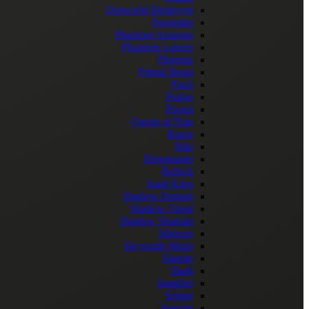
Outworld Destroyer
Pangolier
Phantom Assassin
Phantom Lancer
Phoenix
Primal Beast
Puck
Pudge
Pugna
Queen of Pain
Razor
Riki
Ringmaster
Rubick
Sand King
Shadow Demon
Shadow Fiend
Shadow Shaman
Silencer
Skywrath Mage
Slardar
Slark
Snapfire
Sniper
Spectre