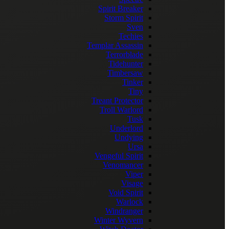
Spirit Breaker
Storm Spirit
Sven
Techies
Templar Assassin
Terrorblade
Tidehunter
Timbersaw
Tinker
Tiny
Treant Protector
Troll Warlord
Tusk
Underlord
Undying
Ursa
Vengeful Spirit
Venomancer
Viper
Visage
Void Spirit
Warlock
Windranger
Winter Wyvern