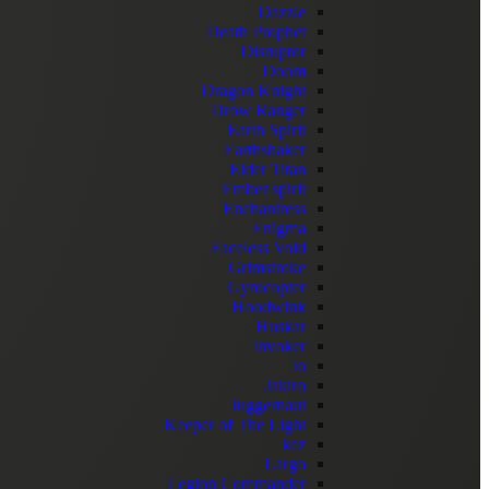
Dazzle
Death Prophet
Disruptor
Doom
Dragon Knight
Drow Ranger
Earth Spirit
Earthshaker
Elder Titan
Ember spirit
Enchantress
Enigma
Faceless Void
Grimstroke
Gyrocopter
Hoodwink
Huskar
Invoker
Io
Jakiro
Juggernaut
Keeper of The Light
kez
Largo
Legion Commander