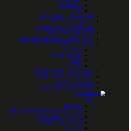
Witch Doctor
Wraith King
Zeus
کانتر استرایک – Counter Strike
ماینکرفت – Minecraft
لست آف آس – The Last of Us
گاد آف وار – God Of War
رد دد ردمپشن – Red Dead Redemption
جی تی ای – GTA
Vice City
Gta San Andreas
Gta V
Gta VI
مورتال کمبت – Mortal Kombat
اساسینز کرید – Assasins Creed
وارکرفت – Warcraft
کال آف دیوتی – Call Of Duty
سینما
فیلم
پدرخوانده
ارباب حلقه ها – The Lord of the Rings
هری پاتر – Harry Potter
دزدان دریایی کاراییب
جان ویک