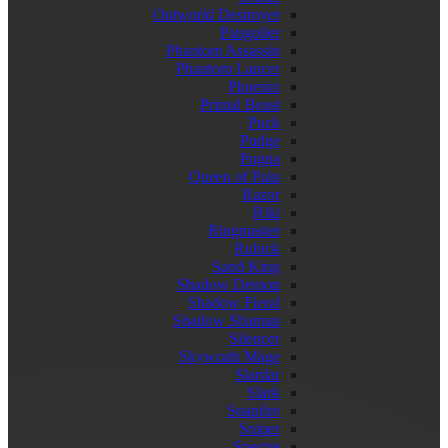
Outworld Destroyer
Pangolier
Phantom Assassin
Phantom Lancer
Phoenix
Primal Beast
Puck
Pudge
Pugna
Queen of Pain
Razor
Riki
Ringmaster
Rubick
Sand King
Shadow Demon
Shadow Fiend
Shadow Shaman
Silencer
Skywrath Mage
Slardar
Slark
Snapfire
Sniper
Spectre