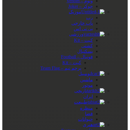
ونوم – Venom
جوکر – Joker
موزیک
رپ
پاپ خارجی
بی تی اس
ورزشی
کیت – Kit
کشتی
بسکتبال
فوتبال – Football
کیت – Kit
پرچم تیم – Team Flag
اتومبیل
ماشین
موتور
تاریخی
ایران
طبیعت
منظره
فضا
حیوانات
هنری