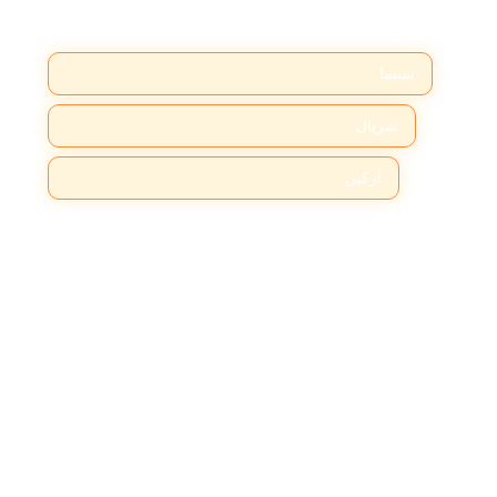
علمی
سینما
سریال
آرکین
بریکینگ بد
پیکی بلایندرز
سوپرانوز
فرندز
گیم آف ترونز