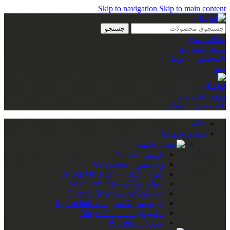
Skip to navigation
Skip to main content
جستجو
علاقه مندی
ورود / ثبت نام
0
محصول
0
تومان
منو
ورود / ثبت نام
0
محصول
0
تومان
خانه
دسته بندی ها
انیمه
ناروتو – Naruto
وان پیس – One piece
اتک آن تایتان – Attack On Titan
سولو لولینگ – Solo Leveling
شیطان کش – Demon Slayer
جوجوتسو کایسن – Jujutsu kaisen
توکیو غول – Tokyo Ghoul
برزرک – Berserk