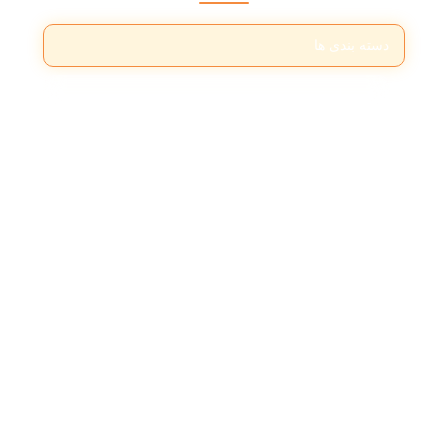
دسته بندی ها
اتومبیل
ماشین
موتور
انیمه
اتک آن تایتان
برزرک
توکیو غول
جوجوتسو کایسن