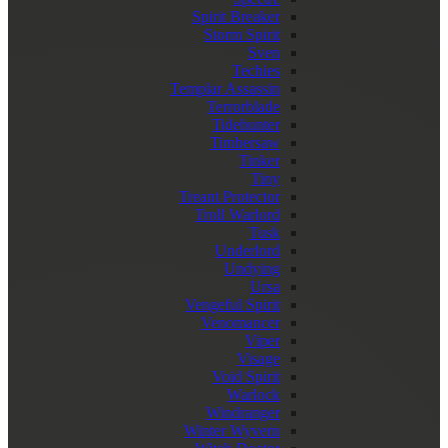
Spirit Breaker
Storm Spirit
Sven
Techies
Templar Assassin
Terrorblade
Tidehunter
Timbersaw
Tinker
Tiny
Treant Protector
Troll Warlord
Tusk
Underlord
Undying
Ursa
Vengeful Spirit
Venomancer
Viper
Visage
Void Spirit
Warlock
Windranger
Winter Wyvern