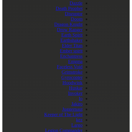
Dazzle
Death Prophet
Disruptor
Doom
Dragon Knight
Drow Ranger
Earth Spirit
Earthshaker
Elder Titan
Ember spirit
Enchantress
Enigma
Faceless Void
Grimstroke
Gyrocopter
Hoodwink
Huskar
Invoker
Io
Jakiro
Juggernaut
Keeper of The Light
kez
Largo
Legion Commander