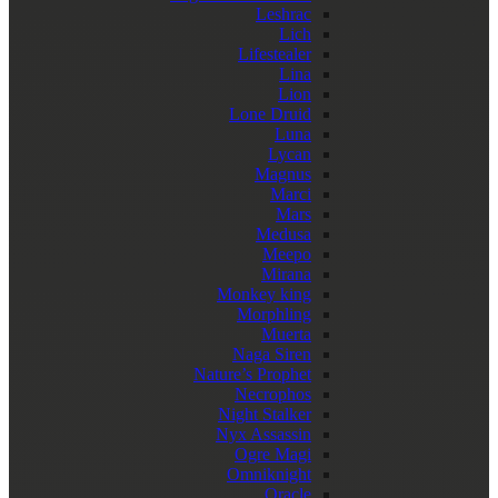
Leshrac
Lich
Lifestealer
Lina
Lion
Lone Druid
Luna
Lycan
Magnus
Marci
Mars
Medusa
Meepo
Mirana
Monkey king
Morphling
Muerta
Naga Siren
Nature’s Prophet
Necrophos
Night Stalker
Nyx Assassin
Ogre Magi
Omniknight
Oracle