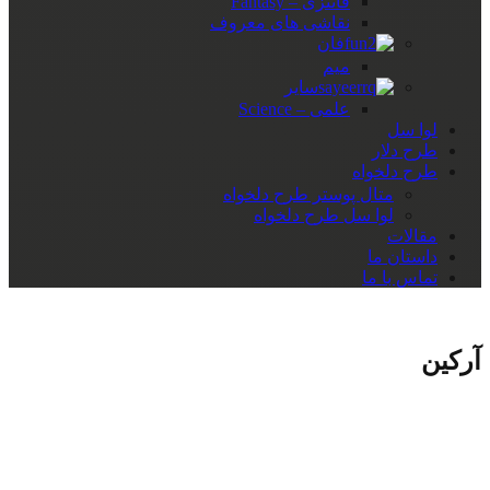
فانتزی – Fantasy
نقاشی های معروف
فان
میم
سایر
علمی – Science
لوا سل
طرح دلار
طرح دلخواه
متال پوستر طرح دلخواه
لوا سل طرح دلخواه
مقالات
داستان ما
تماس با ما
آرکین
دسته‌های محصولات