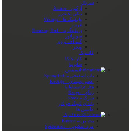
سریال
آرکین – Arcane
پیکی بلایندرز
وایکینگ ها – Vikings
فرندز
بریکینگ بد – Breaking Bad
سوپرانوز
گیم آف ترونز
ویچر
کلاسیک
کازابلانکا
سابرینا
انیمیشن
باب اسفنجی – Spongebob
عصر یخبندان – Ice Age
هتل ترانسیلوانیا
رنگو – Rango
شرک – Shrek
پاندای کونگ فو کار
ماشین ها
کمیک
بت من – Batman
مرد عنکبوتی – Spiderman