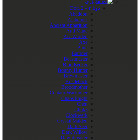
بازی
دوتا ۲ – Dota 2
Abaddon
Alchemist
Ancient Apparition
Anti Mage
Arc Warden
Axe
Bane
Batrider
Beastmaster
Bloodseeker
Bounty Hunter
Brewmaster
Bristleback
Broodmother
Centaur Warrunner
Chaos knight
Chen
Clinkz
Clockwerk
Crystal Maiden
Dark Seer
Dark Willow
Dawnbreaker