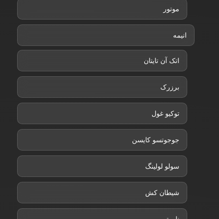
موتور
انیمه
اتک آن تایتان
برزرک
توکیو غول
جوجوتسو کایسن
سولو لولینگ
شیطان کش