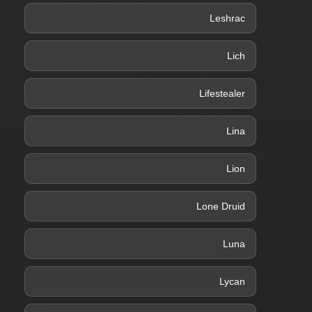
Leshrac
Lich
Lifestealer
Lina
Lion
Lone Druid
Luna
Lycan