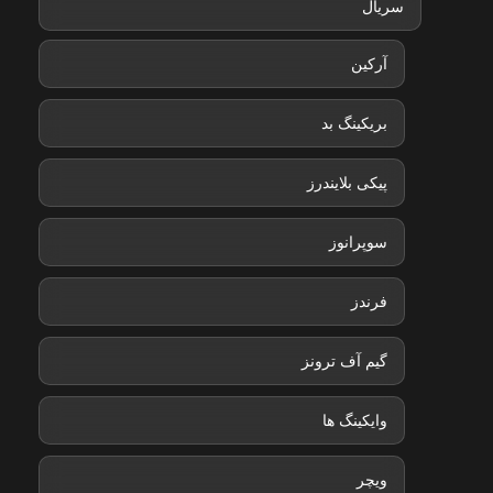
سریال
آرکین
بریکینگ بد
پیکی بلایندرز
سوپرانوز
فرندز
گیم آف ترونز
وایکینگ ها
ویچر