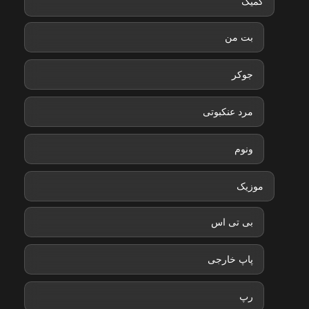
کمیک
بت من
جوکر
مرد عنکبوتی
ونوم
موزیک
بی تی اس
پاپ خارجی
رپ