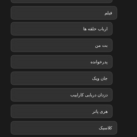
فیلم
ارباب حلقه ها
بت من
پدرخوانده
جان ویک
دزدان دریایی کاراییب
هری پاتر
کلاسیک