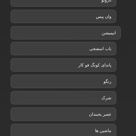
ناروتو
وان پیس
انیمیشن
باب اسفنجی
پاندای کونگ فو کار
رنگو
شرک
عصر یخبندان
ماشین ها