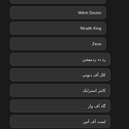
Witch Doctor
Wraith King
Zeus
رد دد ردمپشن
کال آف دیوتی
کانتر استرایک
گاد آف وار
لست آف آس