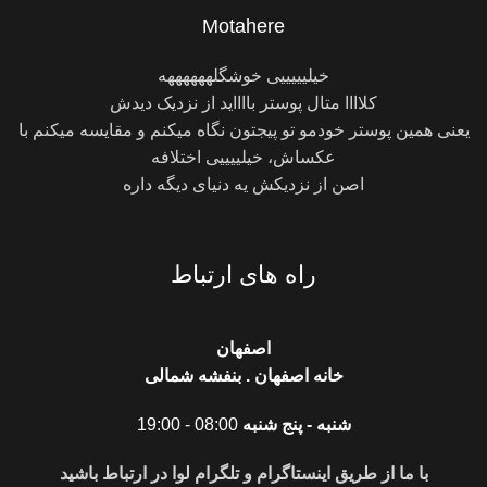
Motahere
خیلیییییی خوشگلههههههه
کلاااا متال پوستر بااااید از نزدیک دیدش
یعنی همین پوستر خودمو تو پیجتون نگاه میکنم و مقایسه میکنم با
عکساش، خیلییییی اختلافه
اصن از نزدیکش یه دنیای دیگه داره
راه های ارتباط
اصفهان
خانه اصفهان . بنفشه شمالی
شنبه - پنج شنبه
08:00 - 19:00
با ما از طریق اینستاگرام و تلگرام لوا در ارتباط باشید