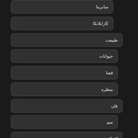
سابرینا
کازابلانکا
طبیعت
حیوانات
فضا
منظره
فان
میم