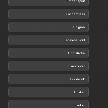
Ember spirit
Enchantress
Enigma
Faceless Void
Grimstroke
Gyrocopter
Hoodwink
Huskar
Invoker