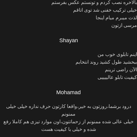
بالاخره نصب کردم و تونستم عکس بفرستم
خیلی ترکیب خفنی شد توی اتاقم
لذت میبرم میام اینجا
مرسی ازتون
Shayan
اینم تابلوی خوب من
ببخشید طول کشید روند انتخابم
الآن راضی ترینم
کیفیت تابلو عالییییی
Mohamad
درود برشما،روزتون به خیر،واقعا کارتون حرف نداره خیلی خیلی
ممنونم
خیلی عالی شده ممنونم از زحماتتون،اون موارد تیزی هم کاملا رفع
شده و خیلی با کیفیت هست