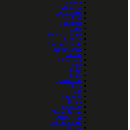
Necrophos
Night Stalker
Nyx Assassin
Ogre Magi
Omniknight
Oracle
Outworld Destroyer
Pangolier
Phantom Assassin
Phantom Lancer
Phoenix
Primal Beast
Puck
Pudge
Pugna
Queen of Pain
Razor
Riki
Ringmaster
Rubick
Sand King
Shadow Demon
Shadow Fiend
Shadow Shaman
Silencer