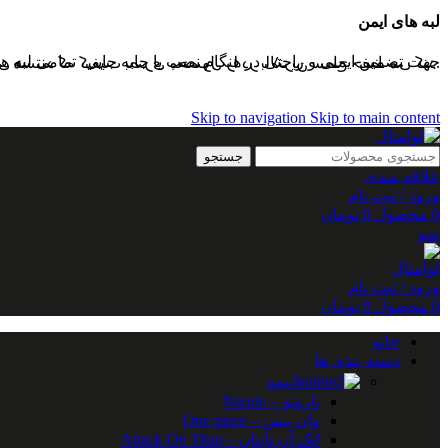
لبه های ایمن
جهت تضمین ایمنی و راحتی در هنگام نصب یا جابه جایی، تمامی لبه ها
برخلاف مدل های مشابه، متال پوستر های لوا در پشت کار نیز دارا
Skip to navigation
Skip to main content
جستجو
علاقه مندی
ورود / ثبت نام
0
محصول
0
تومان
منو
ورود / ثبت نام
0
محصول
0
تومان
خانه
دسته بندی ها
انیمه
ناروتو – Naruto
وان پیس – One piece
اتک آن تایتان – Attack On Titan