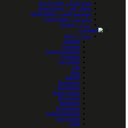
سولو لولینگ – Solo Leveling
شیطان کش – Demon Slayer
جوجوتسو کایسن – Jujutsu kaisen
توکیو غول – Tokyo Ghoul
برزرک – Berserk
بازی
دوتا ۲ – Dota 2
Abaddon
Alchemist
Ancient Apparition
Anti Mage
Arc Warden
Axe
Bane
Batrider
Beastmaster
Bloodseeker
Bounty Hunter
Brewmaster
Bristleback
Broodmother
Centaur Warrunner
Chaos knight
Chen