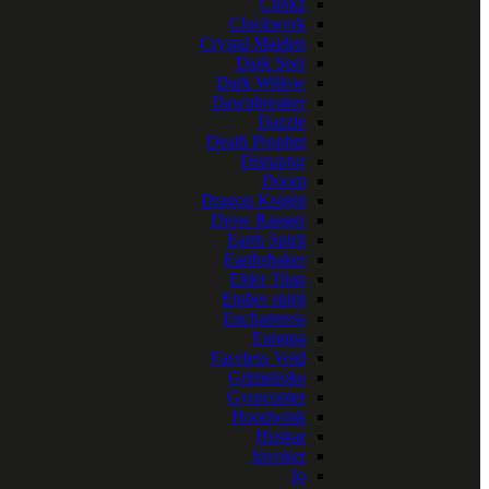
Clinkz
Clockwerk
Crystal Maiden
Dark Seer
Dark Willow
Dawnbreaker
Dazzle
Death Prophet
Disruptor
Doom
Dragon Knight
Drow Ranger
Earth Spirit
Earthshaker
Elder Titan
Ember spirit
Enchantress
Enigma
Faceless Void
Grimstroke
Gyrocopter
Hoodwink
Huskar
Invoker
Io