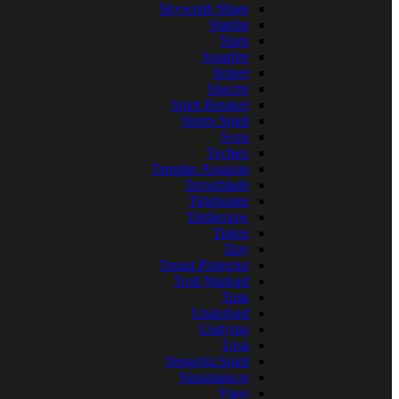
Skywrath Mage
Slardar
Slark
Snapfire
Sniper
Spectre
Spirit Breaker
Storm Spirit
Sven
Techies
Templar Assassin
Terrorblade
Tidehunter
Timbersaw
Tinker
Tiny
Treant Protector
Troll Warlord
Tusk
Underlord
Undying
Ursa
Vengeful Spirit
Venomancer
Viper