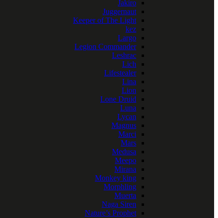
Jakiro
Juggernaut
Keeper of The Light
kez
Largo
Legion Commander
Leshrac
Lich
Lifestealer
Lina
Lion
Lone Druid
Luna
Lycan
Magnus
Marci
Mars
Medusa
Meepo
Mirana
Monkey king
Morphling
Muerta
Naga Siren
Nature’s Prophet