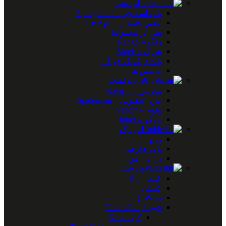
انیمیشن
باب اسفنجی – Spongebob
عصر یخبندان – Ice Age
هتل ترانسیلوانیا
رنگو – Rango
شرک – Shrek
پاندای کونگ فو کار
ماشین ها
کمیک
بت من – Batman
مرد عنکبوتی – Spiderman
ونوم – Venom
جوکر – Joker
موزیک
رپ
پاپ خارجی
بی تی اس
ورزشی
کیت – Kit
کشتی
بسکتبال
فوتبال – Football
کیت – Kit