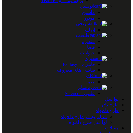
پرچم تیم – Team Flag
اتومبیل
ماشین
موتور
تاریخی
ایران
طبیعت
منظره
فضا
حیوانات
هنری
فانتزی – Fantasy
نقاشی های معروف
فان
میم
سایر
علمی – Science
لوا سل
طرح دلار
طرح دلخواه
متال پوستر طرح دلخواه
لوا سل طرح دلخواه
مقالات