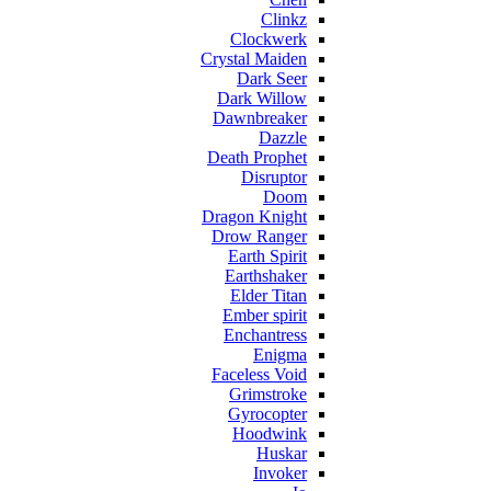
Clinkz
Clockwerk
Crystal Maiden
Dark Seer
Dark Willow
Dawnbreaker
Dazzle
Death Prophet
Disruptor
Doom
Dragon Knight
Drow Ranger
Earth Spirit
Earthshaker
Elder Titan
Ember spirit
Enchantress
Enigma
Faceless Void
Grimstroke
Gyrocopter
Hoodwink
Huskar
Invoker