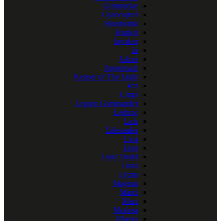
Grimstroke
Gyrocopter
Hoodwink
Huskar
Invoker
Io
Jakiro
Juggernaut
Keeper of The Light
kez
Largo
Legion Commander
Leshrac
Lich
Lifestealer
Lina
Lion
Lone Druid
Luna
Lycan
Magnus
Marci
Mars
Medusa
Meepo