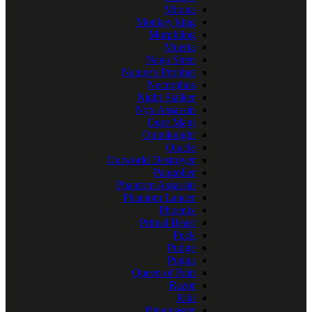
Mirana
Monkey king
Morphling
Muerta
Naga Siren
Nature’s Prophet
Necrophos
Night Stalker
Nyx Assassin
Ogre Magi
Omniknight
Oracle
Outworld Destroyer
Pangolier
Phantom Assassin
Phantom Lancer
Phoenix
Primal Beast
Puck
Pudge
Pugna
Queen of Pain
Razor
Riki
Ringmaster