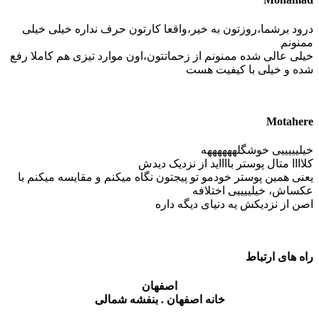
درود برشما،روزتون به خیر،واقعا کارتون حرف نداره خیلی خیلی
ممنونم
خیلی عالی شده ممنونم از زحماتتون،اون موارد تیزی هم کاملا رفع
شده و خیلی با کیفیت هست
Motahere
خیلیییییی خوشگلههههههه
کلاااا متال پوستر بااااید از نزدیک دیدش
یعنی همین پوستر خودمو تو پیجتون نگاه میکنم و مقایسه میکنم با
عکساش، خیلییییی اختلافه
اصن از نزدیکش یه دنیای دیگه داره
راه های ارتباط
اصفهان
خانه اصفهان . بنفشه شمالی