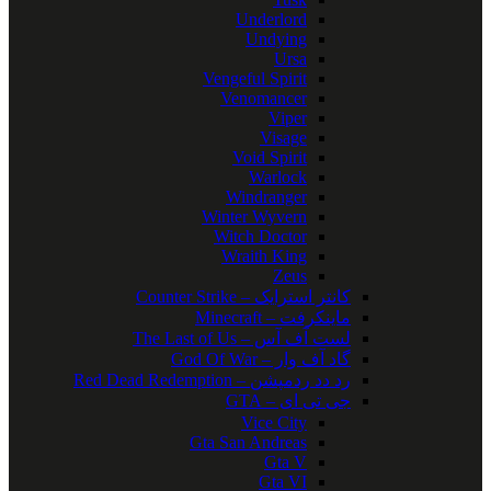
Underlord
Undying
Ursa
Vengeful Spirit
Venomancer
Viper
Visage
Void Spirit
Warlock
Windranger
Winter Wyvern
Witch Doctor
Wraith King
Zeus
کانتر استرایک – Counter Strike
ماینکرفت – Minecraft
لست آف آس – The Last of Us
گاد آف وار – God Of War
رد دد ردمپشن – Red Dead Redemption
جی تی ای – GTA
Vice City
Gta San Andreas
Gta V
Gta VI