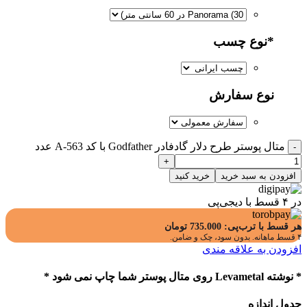
*
نوع چسب
نوع سفارش
متال پوستر طرح دلار گادفادر Godfather با کد A-563 عدد
افزودن به سبد خرید
خرید کنید
در ۴ قسط با دیجی‌پی
هر قسط با ترب‌پی:
735.000
تومان
۴ قسط ماهانه. بدون سود، چک و ضامن.
افزودن به علاقه مندی
* نوشته Levametal روی متال پوستر شما چاپ نمی شود *
جدول اندازه