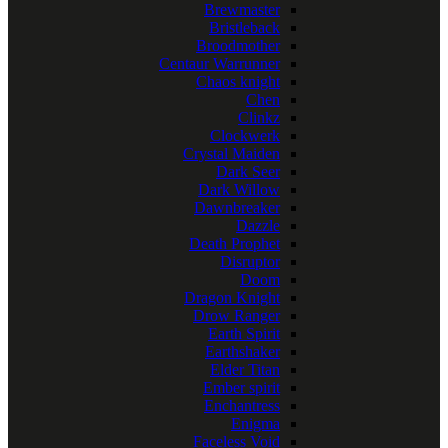
Brewmaster
Bristleback
Broodmother
Centaur Warrunner
Chaos knight
Chen
Clinkz
Clockwerk
Crystal Maiden
Dark Seer
Dark Willow
Dawnbreaker
Dazzle
Death Prophet
Disruptor
Doom
Dragon Knight
Drow Ranger
Earth Spirit
Earthshaker
Elder Titan
Ember spirit
Enchantress
Enigma
Faceless Void