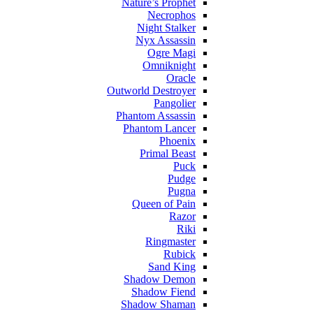
Nature’s Prophet
Necrophos
Night Stalker
Nyx Assassin
Ogre Magi
Omniknight
Oracle
Outworld Destroyer
Pangolier
Phantom Assassin
Phantom Lancer
Phoenix
Primal Beast
Puck
Pudge
Pugna
Queen of Pain
Razor
Riki
Ringmaster
Rubick
Sand King
Shadow Demon
Shadow Fiend
Shadow Shaman