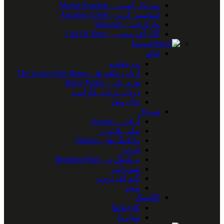
مورتال کمبت – Mortal Kombat
اساسینز کرید – Assasins Creed
وارکرفت – Warcraft
کال آف دیوتی – Call Of Duty
سینما
فیلم
پدرخوانده
ارباب حلقه ها – The Lord of the Rings
هری پاتر – Harry Potter
دزدان دریایی کاراییب
جان ویک
سریال
آرکین – Arcane
پیکی بلایندرز
وایکینگ ها – Vikings
فرندز
بریکینگ بد – Breaking Bad
سوپرانوز
گیم آف ترونز
ویچر
کلاسیک
کازابلانکا
سابرینا