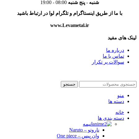
شنبه - پنج شنبه
08:00 - 19:00
با ما از طریق اینستاگرام و تلگرام لوا در ارتباط باشید
www.Levametal.ir​
لینک های مفید
درباره ما
تماس با ما
سوالات پر تکرار
جستجو
منو
دسته ها
خانه
دسته بندی ها
انیمه
ناروتو – Naruto
وان پیس – One piece