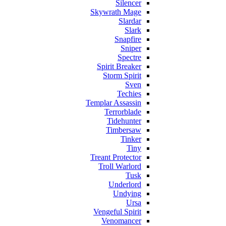
Silencer
Skywrath Mage
Slardar
Slark
Snapfire
Sniper
Spectre
Spirit Breaker
Storm Spirit
Sven
Techies
Templar Assassin
Terrorblade
Tidehunter
Timbersaw
Tinker
Tiny
Treant Protector
Troll Warlord
Tusk
Underlord
Undying
Ursa
Vengeful Spirit
Venomancer