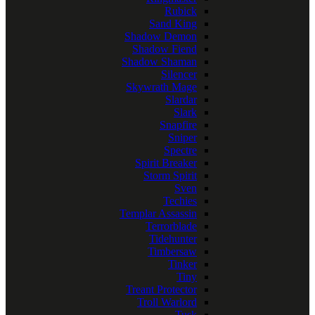
Rubick
Sand King
Shadow Demon
Shadow Fiend
Shadow Shaman
Silencer
Skywrath Mage
Slardar
Slark
Snapfire
Sniper
Spectre
Spirit Breaker
Storm Spirit
Sven
Techies
Templar Assassin
Terrorblade
Tidehunter
Timbersaw
Tinker
Tiny
Treant Protector
Troll Warlord
Tusk