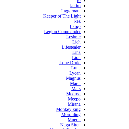
Io
Jakiro
Juggernaut
Keeper of The Light
kez
Largo
Legion Commander
Leshrac
Lich
Lifestealer
Lina
Lion
Lone Druid
Luna
Lycan
Magnus
Marci
Mars
Medusa
Meepo
Mirana
Monkey king
Morphling
Muerta
Naga Siren