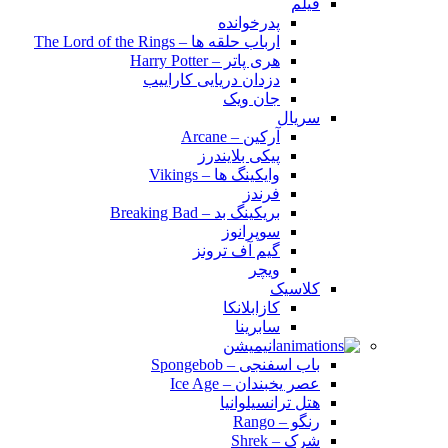
فیلم
پدرخوانده
ارباب حلقه ها – The Lord of the Rings
هری پاتر – Harry Potter
دزدان دریایی کاراییب
جان ویک
سریال
آرکین – Arcane
پیکی بلایندرز
وایکینگ ها – Vikings
فرندز
بریکینگ بد – Breaking Bad
سوپرانوز
گیم آف ترونز
ویچر
کلاسیک
کازابلانکا
سابرینا
انیمیشن
باب اسفنجی – Spongebob
عصر یخبندان – Ice Age
هتل ترانسیلوانیا
رنگو – Rango
شرک – Shrek