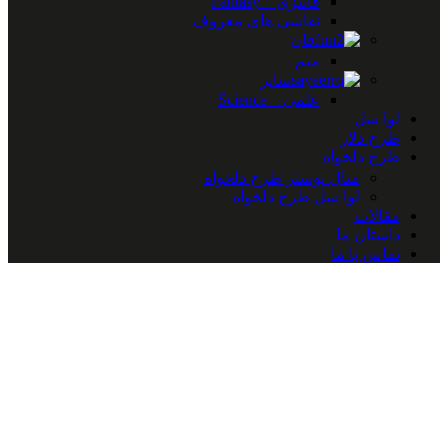
فانتزی – Fantasy
نقاشی های معروف
فان
میم
سایر
علمی – Science
لوا سل
طرح دلار
طرح دلخواه
متال پوستر طرح دلخواه
لوا سل طرح دلخواه
مقالات
داستان ما
تماس با ما