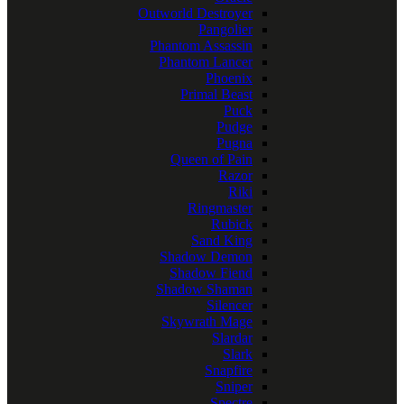
Outworld Destroyer
Pangolier
Phantom Assassin
Phantom Lancer
Phoenix
Primal Beast
Puck
Pudge
Pugna
Queen of Pain
Razor
Riki
Ringmaster
Rubick
Sand King
Shadow Demon
Shadow Fiend
Shadow Shaman
Silencer
Skywrath Mage
Slardar
Slark
Snapfire
Sniper
Spectre