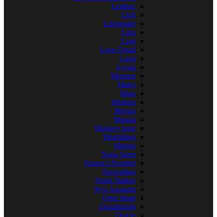
Leshrac
Lich
Lifestealer
Lina
Lion
Lone Druid
Luna
Lycan
Magnus
Marci
Mars
Medusa
Meepo
Mirana
Monkey king
Morphling
Muerta
Naga Siren
Nature’s Prophet
Necrophos
Night Stalker
Nyx Assassin
Ogre Magi
Omniknight
Oracle