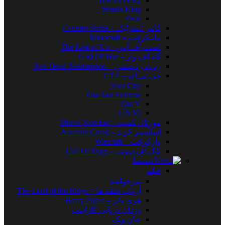
Witch Doctor
Wraith King
Zeus
کانتر استرایک – Counter Strike
ماینکرفت – Minecraft
لست آف آس – The Last of Us
گاد آف وار – God Of War
رد دد ردمپشن – Red Dead Redemption
جی تی ای – GTA
Vice City
Gta San Andreas
Gta V
Gta VI
مورتال کمبت – Mortal Kombat
اساسینز کرید – Assasins Creed
وارکرفت – Warcraft
کال آف دیوتی – Call Of Duty
سینما
فیلم
پدرخوانده
ارباب حلقه ها – The Lord of the Rings
هری پاتر – Harry Potter
دزدان دریایی کاراییب
جان ویک