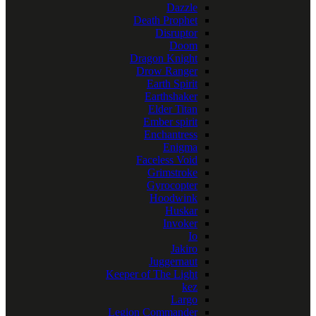
Dazzle
Death Prophet
Disruptor
Doom
Dragon Knight
Drow Ranger
Earth Spirit
Earthshaker
Elder Titan
Ember spirit
Enchantress
Enigma
Faceless Void
Grimstroke
Gyrocopter
Hoodwink
Huskar
Invoker
Io
Jakiro
Juggernaut
Keeper of The Light
kez
Largo
Legion Commander