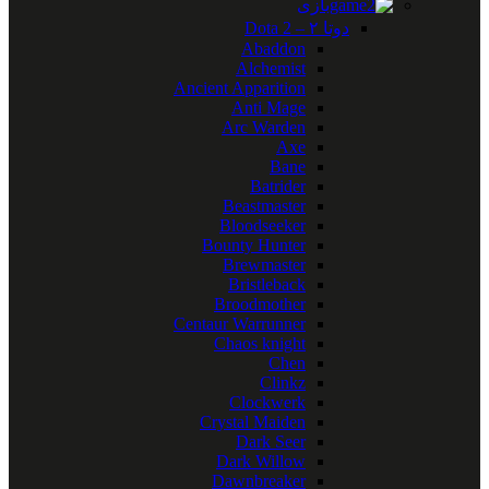
بازی
دوتا ۲ – Dota 2
Abaddon
Alchemist
Ancient Apparition
Anti Mage
Arc Warden
Axe
Bane
Batrider
Beastmaster
Bloodseeker
Bounty Hunter
Brewmaster
Bristleback
Broodmother
Centaur Warrunner
Chaos knight
Chen
Clinkz
Clockwerk
Crystal Maiden
Dark Seer
Dark Willow
Dawnbreaker