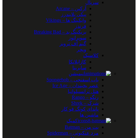
سریال
آرکین – Arcane
پیکی بلایندرز
وایکینگ ها – Vikings
فرندز
بریکینگ بد – Breaking Bad
سوپرانوز
گیم آف ترونز
ویچر
کلاسیک
کازابلانکا
سابرینا
انیمیشن
باب اسفنجی – Spongebob
عصر یخبندان – Ice Age
هتل ترانسیلوانیا
رنگو – Rango
شرک – Shrek
پاندای کونگ فو کار
ماشین ها
کمیک
بت من – Batman
مرد عنکبوتی – Spiderman