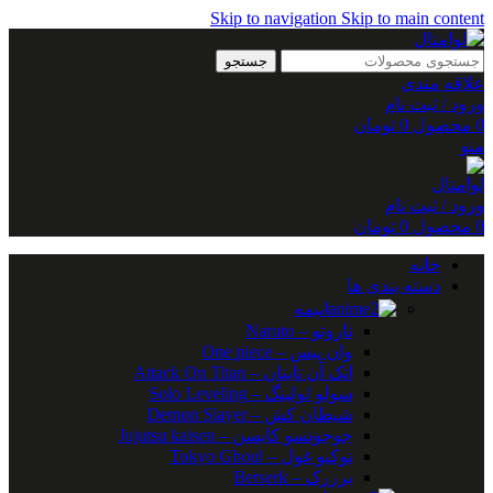
Skip to navigation
Skip to main content
جستجو
علاقه مندی
ورود / ثبت نام
0
محصول
0
تومان
منو
ورود / ثبت نام
0
محصول
0
تومان
خانه
دسته بندی ها
انیمه
ناروتو – Naruto
وان پیس – One piece
اتک آن تایتان – Attack On Titan
سولو لولینگ – Solo Leveling
شیطان کش – Demon Slayer
جوجوتسو کایسن – Jujutsu kaisen
توکیو غول – Tokyo Ghoul
برزرک – Berserk