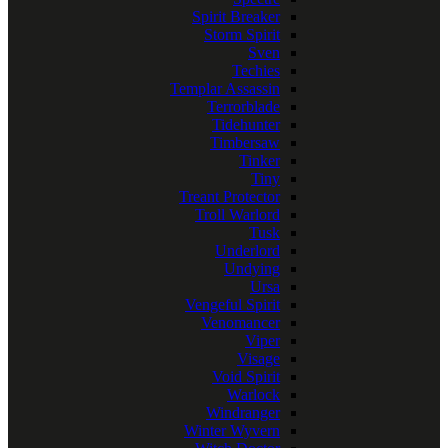
Spirit Breaker
Storm Spirit
Sven
Techies
Templar Assassin
Terrorblade
Tidehunter
Timbersaw
Tinker
Tiny
Treant Protector
Troll Warlord
Tusk
Underlord
Undying
Ursa
Vengeful Spirit
Venomancer
Viper
Visage
Void Spirit
Warlock
Windranger
Winter Wyvern