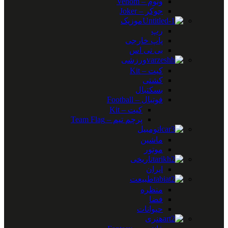
ونوم – Venom
جوکر – Joker
موزیک
رپ
پاپ خارجی
بی تی اس
ورزشی
کیت – Kit
کشتی
بسکتبال
فوتبال – Football
کیت – Kit
پرچم تیم – Team Flag
اتومبیل
ماشین
موتور
تاریخی
ایران
طبیعت
منظره
فضا
حیوانات
هنری