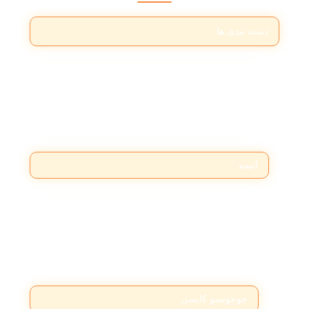
دسته بندی ها
اتومبیل
ماشین
موتور
انیمه
اتک آن تایتان
برزرک
توکیو غول
جوجوتسو کایسن