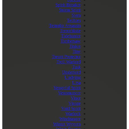
Spirit Breaker
Storm Spirit
Sven
Techies
Templar Assassin
Terrorblade
Tidehunter
Timbersaw
Tinker
Tiny
Treant Protector
Troll Warlord
Tusk
Underlord
Undying
Ursa
Vengeful Spirit
Venomancer
Viper
Visage
Void Spirit
Warlock
Windranger
Winter Wyvern