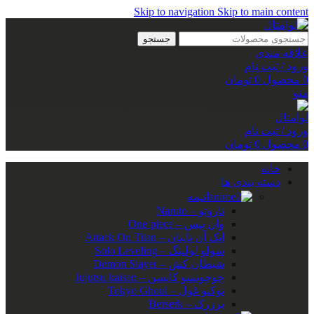
Skip to navigation
Skip to main content
جستجو
علاقه مندی
ورود / ثبت نام
0
محصول
0
تومان
منو
ورود / ثبت نام
0
محصول
0
تومان
خانه
دسته بندی ها
انیمه
ناروتو – Naruto
وان پیس – One piece
اتک آن تایتان – Attack On Titan
سولو لولینگ – Solo Leveling
شیطان کش – Demon Slayer
جوجوتسو کایسن – Jujutsu kaisen
توکیو غول – Tokyo Ghoul
برزرک – Berserk