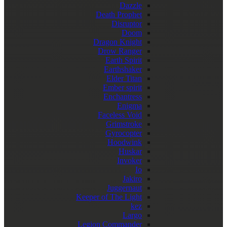
Dazzle
Death Prophet
Disruptor
Doom
Dragon Knight
Drow Ranger
Earth Spirit
Earthshaker
Elder Titan
Ember spirit
Enchantress
Enigma
Faceless Void
Grimstroke
Gyrocopter
Hoodwink
Huskar
Invoker
Io
Jakiro
Juggernaut
Keeper of The Light
kez
Largo
Legion Commander