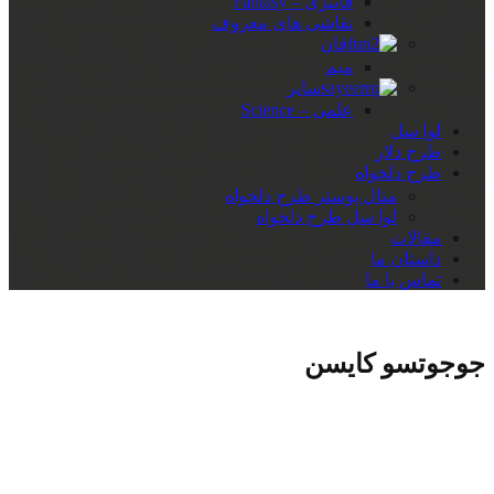
فانتزی – Fantasy
نقاشی های معروف
فان
میم
سایر
علمی – Science
لوا سل
طرح دلار
طرح دلخواه
متال پوستر طرح دلخواه
لوا سل طرح دلخواه
مقالات
داستان ما
تماس با ما
جوجوتسو کایسن
دسته‌های محصولات