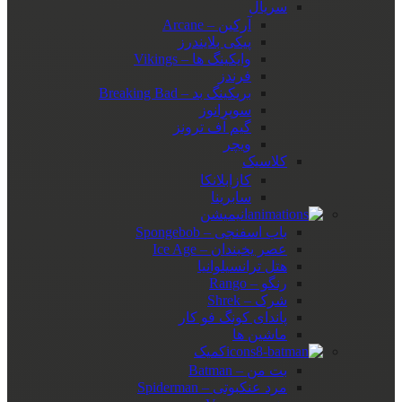
سریال
آرکین – Arcane
پیکی بلایندرز
وایکینگ ها – Vikings
فرندز
بریکینگ بد – Breaking Bad
سوپرانوز
گیم آف ترونز
ویچر
کلاسیک
کازابلانکا
سابرینا
انیمیشن
باب اسفنجی – Spongebob
عصر یخبندان – Ice Age
هتل ترانسیلوانیا
رنگو – Rango
شرک – Shrek
پاندای کونگ فو کار
ماشین ها
کمیک
بت من – Batman
مرد عنکبوتی – Spiderman