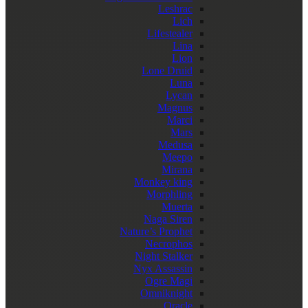
Leshrac
Lich
Lifestealer
Lina
Lion
Lone Druid
Luna
Lycan
Magnus
Marci
Mars
Medusa
Meepo
Mirana
Monkey king
Morphling
Muerta
Naga Siren
Nature’s Prophet
Necrophos
Night Stalker
Nyx Assassin
Ogre Magi
Omniknight
Oracle