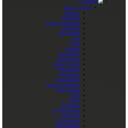
بازی
دوتا ۲ – Dota 2
Abaddon
Alchemist
Ancient Apparition
Anti Mage
Arc Warden
Axe
Bane
Batrider
Beastmaster
Bloodseeker
Bounty Hunter
Brewmaster
Bristleback
Broodmother
Centaur Warrunner
Chaos knight
Chen
Clinkz
Clockwerk
Crystal Maiden
Dark Seer
Dark Willow
Dawnbreaker