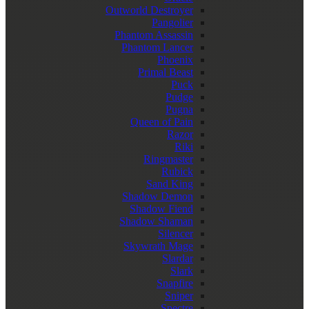
Outworld Destroyer
Pangolier
Phantom Assassin
Phantom Lancer
Phoenix
Primal Beast
Puck
Pudge
Pugna
Queen of Pain
Razor
Riki
Ringmaster
Rubick
Sand King
Shadow Demon
Shadow Fiend
Shadow Shaman
Silencer
Skywrath Mage
Slardar
Slark
Snapfire
Sniper
Spectre