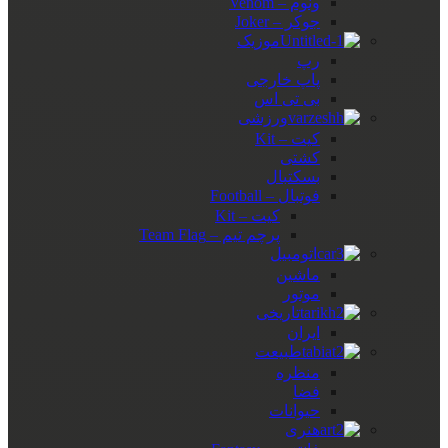
ونوم – Venom
جوکر – Joker
موزیک
رپ
پاپ خارجی
بی تی اس
ورزشی
کیت – Kit
کشتی
بسکتبال
فوتبال – Football
کیت – Kit
پرچم تیم – Team Flag
اتومبیل
ماشین
موتور
تاریخی
ایران
طبیعت
منظره
فضا
حیوانات
هنری